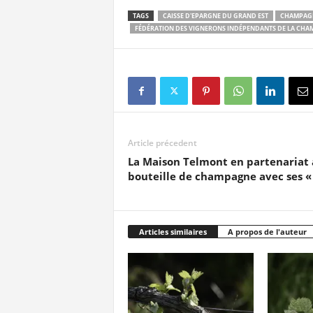
TAGS
CAISSE D'EPARGNE DU GRAND EST
CHAMPAG
FÉDÉRATION DES VIGNERONS INDÉPENDANTS DE LA CH
Article précedent
La Maison Telmont en partenariat 
bouteille de champagne avec ses « 
Articles similaires
A propos de l'auteur