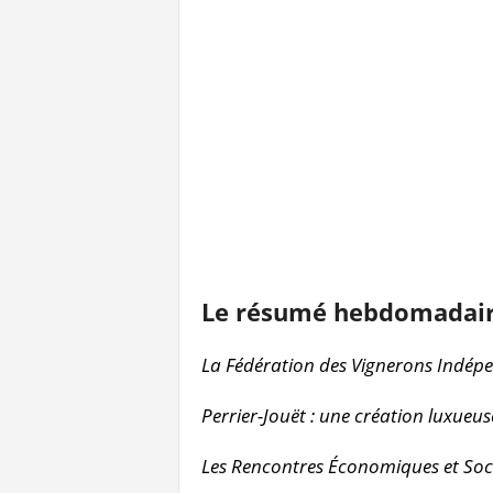
l
a
e
y
s
Le résumé hebdomadair
La Fédération des Vignerons Indép
Perrier-Jouët : une création luxueus
Les Rencontres Économiques et Soci