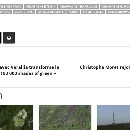
NE BARFONTARC
CHAMPAGNE ESTERLIN
CHAMPAGNE PERRIER-JOUËT
CHAMPAGNE TELMON
AMPAGNE
GROUPE TEVC
LA TABLE DES CHEFS
NÉOMA
PHILIPPE MILLE
ROYAL CHAMPA
avec Verallia transforme la
Christophe Moret rejoi
193 000 shades of green »