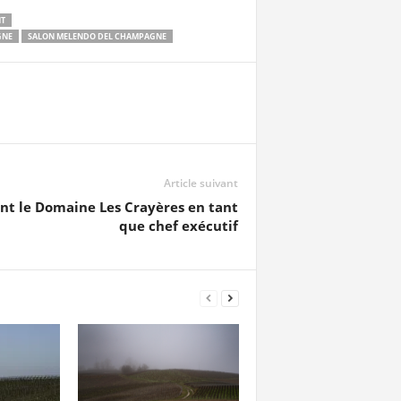
T
GNE
SALON MELENDO DEL CHAMPAGNE
Article suivant
nt le Domaine Les Crayères en tant
que chef exécutif