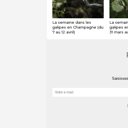
La semaine dans les
La semain
galipes en Champagne (du
galipes 
7 au 12 avril)
31 mars au
Saisissez