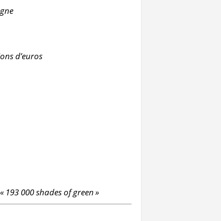
agne
ions d’euros
« 193 000 shades of green »