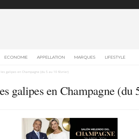
ECONOMIE
APPELLATION
MARQUES
LIFESTYLE
les galipes en Champagne (du 5 au 10 février)
es galipes en Champagne (du 5