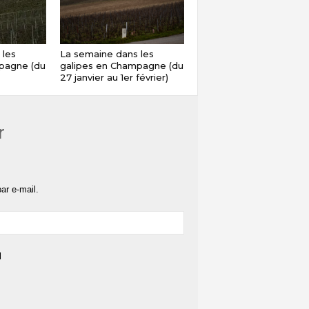
 les
La semaine dans les
pagne (du
galipes en Champagne (du
27 janvier au 1er février)
r
ar e-mail.
l