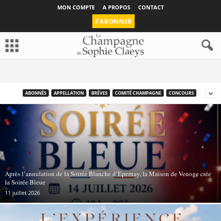
MON COMPTE
A PROPOS
CONTACT
S’ABONNER
ABONNÉS
APPELLATION
BRÈVES
COMITÉ CHAMPAGNE
CONCOURS
Après l’annulation de la Soirée Blanche d’Epernay, la Maison de Venoge crée
la Soirée Bleue
11 juillet 2026