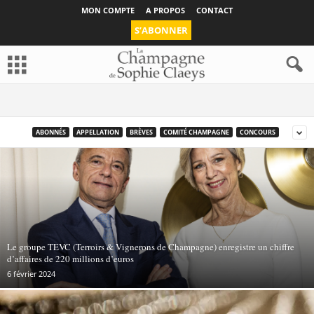
MON COMPTE
A PROPOS
CONTACT
S’ABONNER
ABONNÉS
APPELLATION
BRÈVES
COMITÉ CHAMPAGNE
CONCOURS
Le groupe TEVC (Terroirs & Vignerons de Champagne) enregistre un chiffre
d’affaires de 220 millions d’euros
6 février 2024